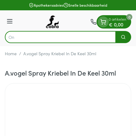
Dia 1 van 1
Ga naar de inhoud
Apothekersadvies
Snelle beschikbaarheid
0
0 artikelen
Menu
€ 0,00
Zoek
Product, merk, categorie...
Home
/
A.vogel Spray Kriebel In De Keel 30ml
A.vogel Spray Kriebel In De Keel 30ml