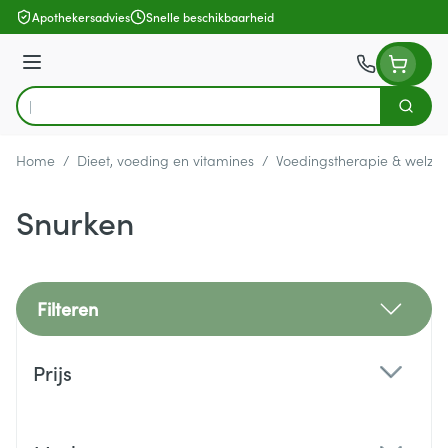
Ga naar de inhoud
Apothekersadvies
Snelle beschikbaarheid
Menu
Zoek
Product, merk, categorie...
Home
/
Dieet, voeding en vitamines
/
Voedingstherapie & welzijn
Snurken
Filteren
Doorgaan naar productlijst
Prijs
filter