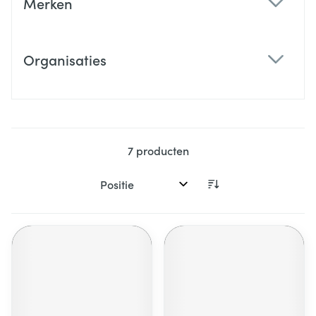
Merken
filter
Organisaties
filter
7
producten
Sorteer op: