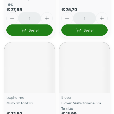
-5€
€ 27,99
€ 25,70
Aantal
Aantal
Bestel
Bestel
Ixxpharma
Biover
Mult-ixx Tabl 90
Biover Multivitamine 50+
Tabl 30
€ 32,50
€ 13,99