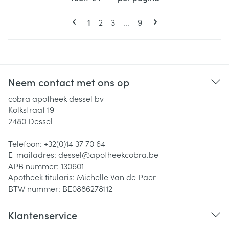
Pagina's
U lees momenteel pagina
Pagina
Pagina
Pagina
1
2
3
...
9
Neem contact met ons op
cobra apotheek dessel bv
Kolkstraat 19
2480
Dessel
Telefoon:
+32(0)14 37 70 64
E-mailadres:
dessel@
apotheekcobra.be
APB nummer:
130601
Apotheek titularis:
Michelle Van de Paer
BTW nummer:
BE0886278112
Klantenservice