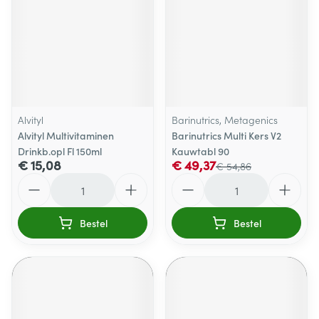
Alvityl
Barinutrics, Metagenics
Alvityl Multivitaminen
Barinutrics Multi Kers V2
Drinkb.opl Fl 150ml
Kauwtabl 90
€ 15,08
€ 49,37
€ 54,86
Aantal
Aantal
Bestel
Bestel