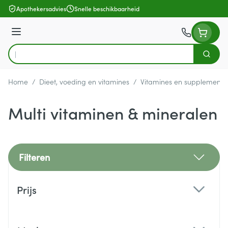
Ga naar de inhoud
Apothekersadvies
Snelle beschikbaarheid
Menu
Zoek
Product, merk, categorie...
Home
/
Dieet, voeding en vitamines
/
Vitamines en supplemente
Multi vitaminen & mineralen
Filteren
Doorgaan naar productlijst
Prijs
filter