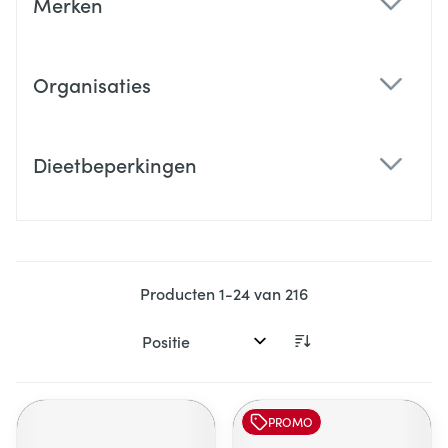
Merken
filter
Organisaties
filter
Dieetbeperkingen
filter
Producten
1
-
24
van
216
Sorteer op:
PROMO