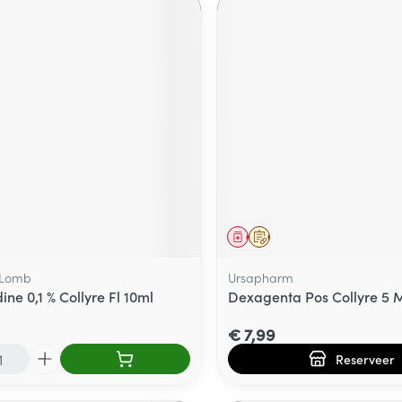
middel
Geneesmiddel
Op voorschrift
 Lomb
Ursapharm
ne 0,1 % Collyre Fl 10ml
Dexagenta Pos Collyre 5 
€ 7,99
Reserveer