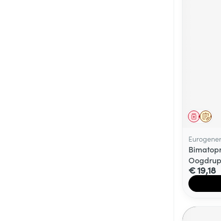
Genees
Op 
Eurogener
Bimatopr
Oogdrupp
€ 19,18