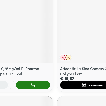
middel
Geneesmiddel
Op voorschrift
k 0,25mg/ml Pi Pharma
Arteoptic La Sine Conserv
pels Opl 5ml
Collyre Fl 8ml
€ 16,57
Reserveer