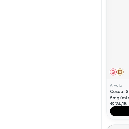
Genees
Op 
Arvato
Cosopt S
5mg/ml G
€ 24,18