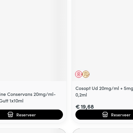
middel
voorschrift
Geneesmiddel
Op voorschrift
Cosopt Ud 20mg/ml + 5mg
ine Conservans 20mg/ml-
0,2ml
utt 1x10ml
€ 19,68
Reserveer
Reserveer