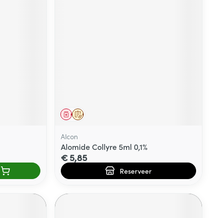
Geneesmiddel
Op voorschrift
Alcon
Alomide Collyre 5ml 0,1%
€ 5,85
Reserveer