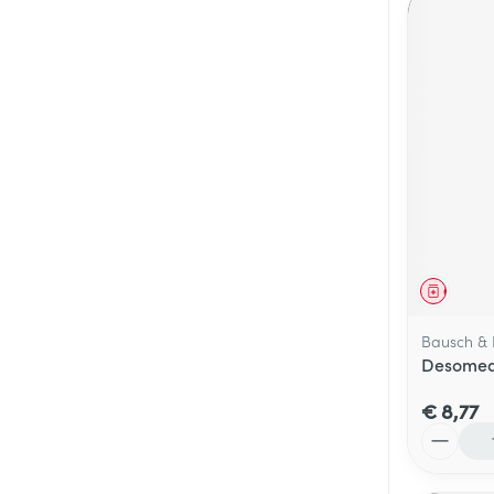
Genees
Bausch &
Desomedi
€ 8,77
Aantal