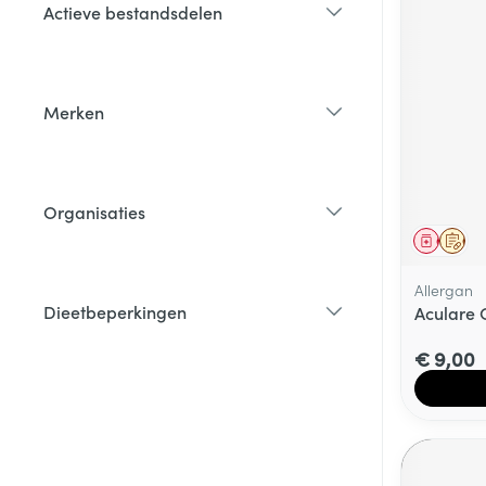
Actieve bestandsdelen
filter
Merken
filter
Organisaties
filter
Genees
Op 
Allergan
Dieetbeperkingen
Aculare 
filter
€ 9,00