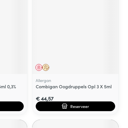
Geneesmiddel
Op voorschrift
Allergan
5ml 0,3%
Combigan Oogdruppels Opl 3 X 5ml
€ 44,57
Reserveer