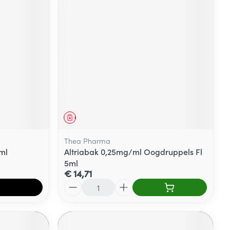
Geneesmiddel
Thea Pharma
ml
Altriabak 0,25mg/ml Oogdruppels Fl
5ml
€ 14,71
Aantal