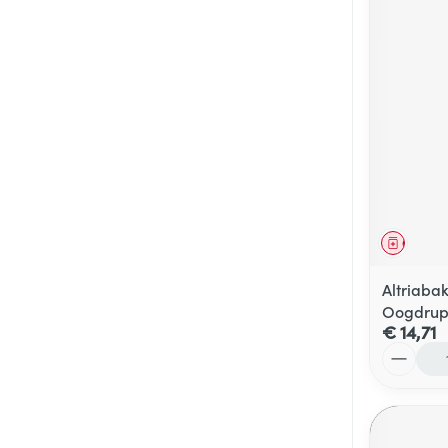
Genees
Altriaba
Oogdrup
€ 14,71
Aantal