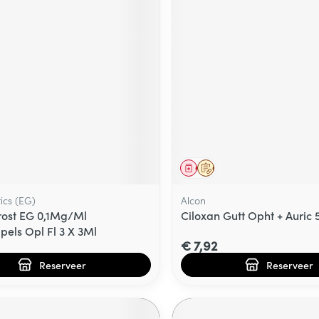
middel
voorschrift
Geneesmiddel
Op voorschrift
ics (EG)
Alcon
ost EG 0,1Mg/Ml
Ciloxan Gutt Opht + Auric 
els Opl Fl 3 X 3Ml
€ 7,92
Reserveer
Reserveer