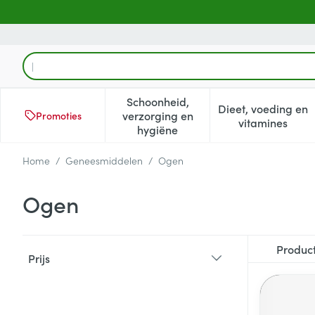
Ga naar de inhoud
Product, merk, categorie...
Schoonheid,
Dieet, voeding en
verzorging en
Promoties
Toon submenu voor Schoonheid
Toon subm
vitamines
hygiëne
Home
/
Geneesmiddelen
/
Ogen
Ogen
Doorgaan naar productlijst
Produc
Prijs
filter