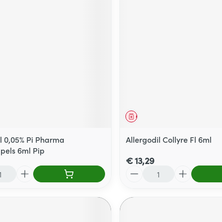
middel
Geneesmiddel
il 0,05% Pi Pharma
Allergodil Collyre Fl 6ml
els 6ml Pip
€ 13,29
Aantal