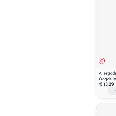
Genees
Allergod
Oogdrupp
€ 13,29
Aantal