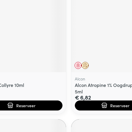
middel
voorschrift
Geneesmiddel
Op voorschrift
Alcon
Collyre 10ml
Alcon Atropine 1% Oogdru
5ml
€ 6,82
Reserveer
Reserveer