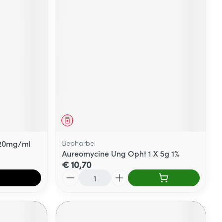
Geneesmiddel
.20mg/ml
Bepharbel
Aureomycine Ung Opht 1 X 5g 1%
€ 10,70
Aantal