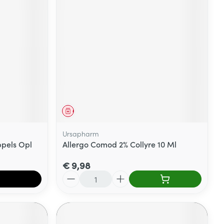
Geneesmiddel
Ursapharm
ppels Opl
Allergo Comod 2% Collyre 10 Ml
€ 9,98
Aantal