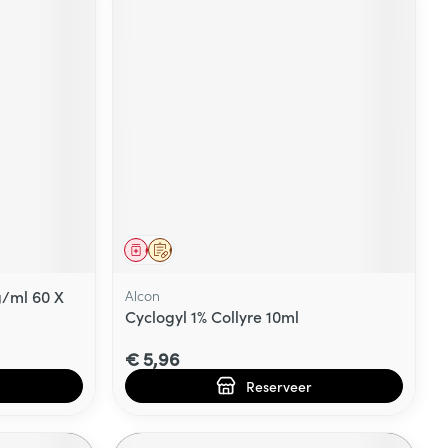
Geneesmiddel
Op voorschrift
/ml 60 X
Alcon
Cyclogyl 1% Collyre 10ml
€ 5,96
Reserveer