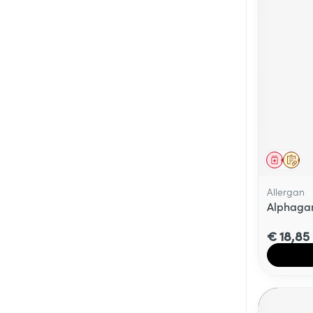
Genees
Op 
Allergan
Alphagan
€ 18,85