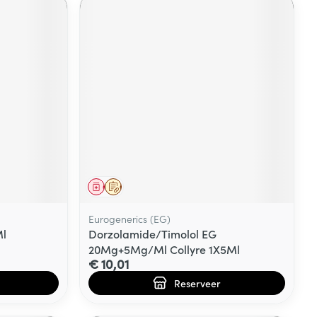
Geneesmiddel
Op voorschrift
Eurogenerics (EG)
Ml
Dorzolamide/Timolol EG
20Mg+5Mg/Ml Collyre 1X5Ml
€ 10,01
Reserveer