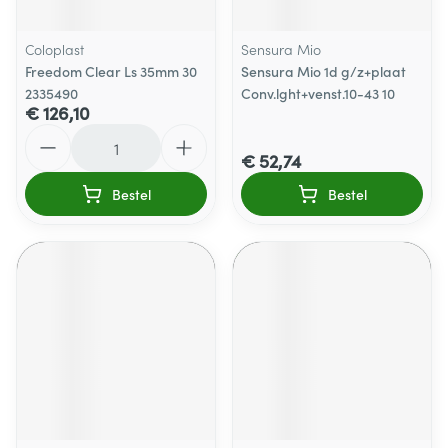
Coloplast
Sensura Mio
Freedom Clear Ls 35mm 30
Sensura Mio 1d g/z+plaat
2335490
Conv.lght+venst.10-43 10
€ 126,10
Aantal
€ 52,74
Bestel
Bestel