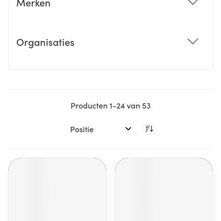
Merken
filter
Organisaties
filter
Producten
1
-
24
van
53
Sorteer op: