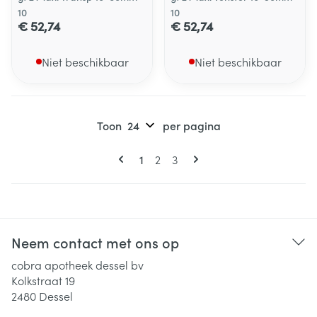
10
10
€ 52,74
€ 52,74
Niet beschikbaar
Niet beschikbaar
Toon
per pagina
Pagina's
U lees momenteel pagina
Pagina
Pagina
1
2
3
Neem contact met ons op
cobra apotheek dessel bv
Kolkstraat 19
2480
Dessel