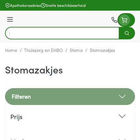
Ga naar de inhoud
Apothekersadvies
Snelle beschikbaarheid
Menu
Zoek
Product, merk, categorie...
Home
/
Thuiszorg en EHBO
/
Stoma
/
Stomazakjes
Stomazakjes
Filteren
Doorgaan naar productlijst
Prijs
filter