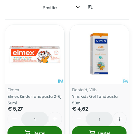
Sorteer op:
Elmex
Dentaid, Vitis
Elmex Kindertandpasta 2-6j
Vitis Kids Gel Tandpasta
50ml
50ml
€ 5,27
€ 4,62
Aantal
Aantal
Bestel
Bestel