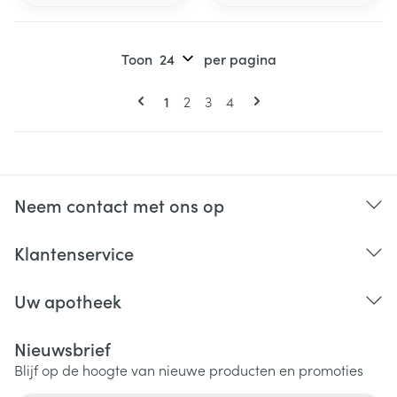
Toon
per pagina
Pagina's
U lees momenteel pagina
Pagina
Pagina
Pagina
1
2
3
4
Neem contact met ons op
Klantenservice
Uw apotheek
Nieuwsbrief
Blijf op de hoogte van nieuwe producten en promoties