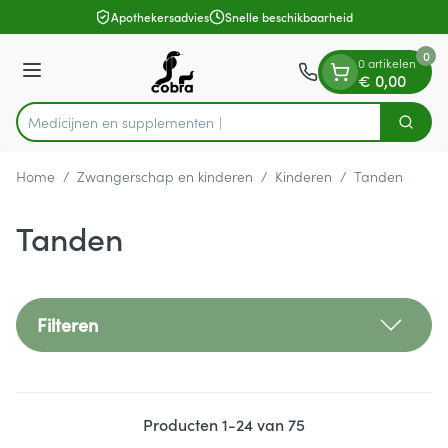
Dia 1 van 1
Ga naar de inhoud
Apothekersadvies
Snelle beschikbaarheid
0
0 artikelen
Menu
€ 0,00
Medicijne
Zoek
Product, merk, categorie...
Home
/
Zwangerschap en kinderen
/
Kinderen
/
Tanden
Tanden
Filteren
Producten
1
-
24
van
75