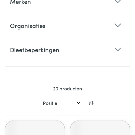
Merken
filter
Organisaties
filter
Dieetbeperkingen
filter
20
producten
Sorteer op: