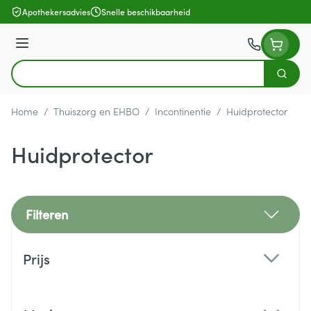
Ga naar de inhoud
Apothekersadvies
Snelle beschikbaarheid
Menu
Zoek
Product, merk, categorie...
Home
/
Thuiszorg en EHBO
/
Incontinentie
/
Huidprotector
Huidprotector
Filteren
Doorgaan naar productlijst
Prijs
filter