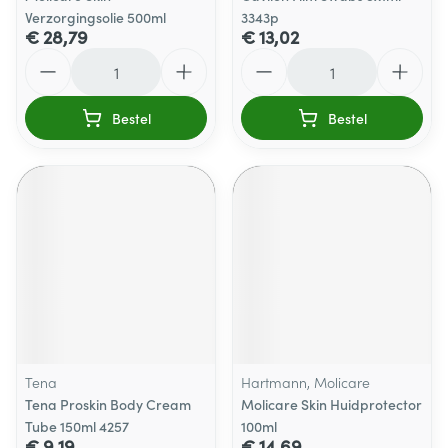
Verzorgingsolie 500ml
3343p
€ 28,79
€ 13,02
Aantal
Aantal
Bestel
Bestel
Tena
Hartmann, Molicare
Tena Proskin Body Cream
Molicare Skin Huidprotector
Tube 150ml 4257
100ml
€ 9,19
€ 14,69