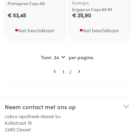
Nutergia
Primaprox Caps 60
Ergyprox Caps 60 Nf
€ 53,45
€ 25,90
Niet beschikbaar
Niet beschikbaar
Toon
per pagina
Pagina's
U lees momenteel pagina
Pagina
1
2
Neem contact met ons op
cobra apotheek dessel bv
Kolkstraat 19
2480
Dessel