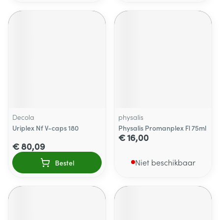
Decola
physalis
Uriplex Nf V-caps 180
Physalis Promanplex Fl 75ml
€ 16,00
€ 80,09
Niet beschikbaar
Bestel