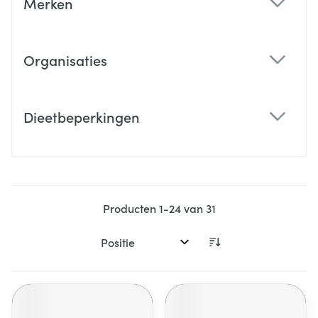
Merken
filter
Organisaties
filter
Dieetbeperkingen
filter
Producten
1
-
24
van
31
Sorteer op: