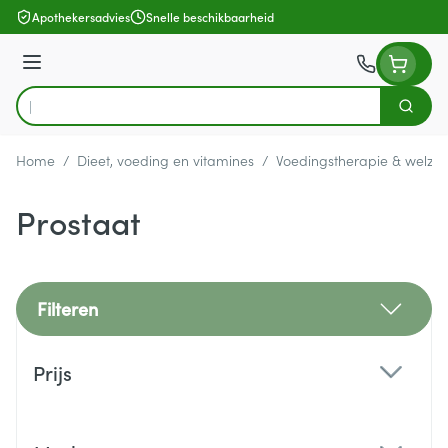
Ga naar de inhoud
Apothekersadvies
Snelle beschikbaarheid
Menu
Zoek
Product, merk, categorie...
Home
/
Dieet, voeding en vitamines
/
Voedingstherapie & welzijn
Prostaat
Filteren
Doorgaan naar productlijst
Prijs
filter