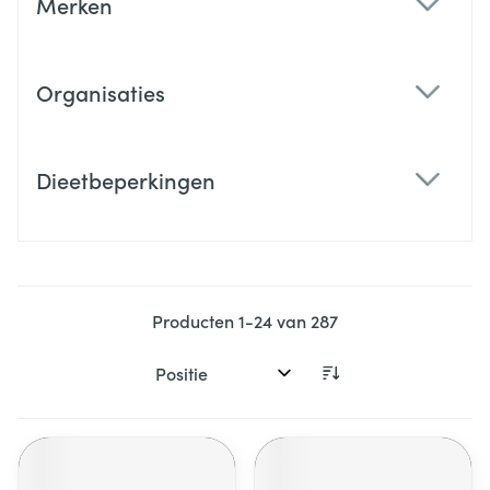
Merken
filter
Organisaties
filter
Dieetbeperkingen
filter
Producten
1
-
24
van
287
Sorteer op: