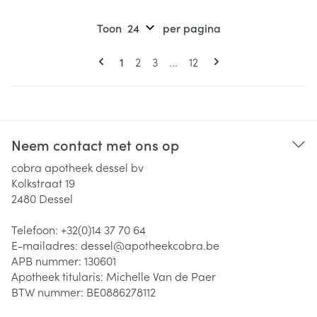
Toon
per pagina
Pagina's
U lees momenteel pagina
Pagina
Pagina
Pagina
1
2
3
...
12
Neem contact met ons op
cobra apotheek dessel bv
Kolkstraat 19
2480
Dessel
Telefoon:
+32(0)14 37 70 64
E-mailadres:
dessel@
apotheekcobra.be
APB nummer:
130601
Apotheek titularis:
Michelle Van de Paer
BTW nummer:
BE0886278112