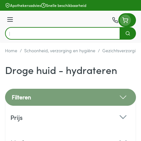
Ga naar de inhoud
Apothekersadvies
Snelle beschikbaarheid
Menu
Zoek
Product, merk, categorie...
Home
/
Schoonheid, verzorging en hygiëne
/
Gezichtsverzorging
Droge huid - hydrateren
Filteren
Doorgaan naar productlijst
Prijs
filter