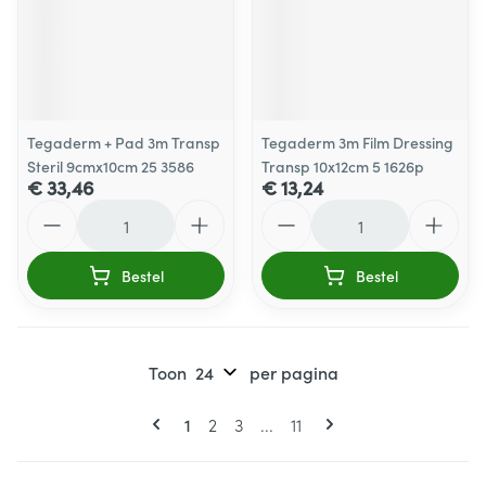
Tegaderm + Pad 3m Transp
Tegaderm 3m Film Dressing
Steril 9cmx10cm 25 3586
Transp 10x12cm 5 1626p
€ 33,46
€ 13,24
Aantal
Aantal
Bestel
Bestel
Toon
per pagina
Pagina's
U lees momenteel pagina
Pagina
Pagina
Pagina
1
2
3
...
11