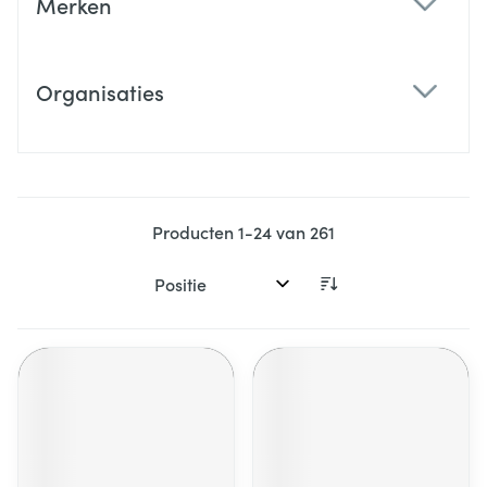
Merken
filter
Organisaties
filter
Producten
1
-
24
van
261
Sorteer op: