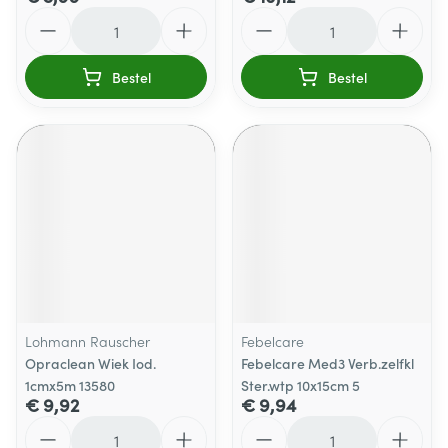
Aantal
Aantal
Bestel
Bestel
Lohmann Rauscher
Febelcare
Opraclean Wiek Iod.
Febelcare Med3 Verb.zelfkl
1cmx5m 13580
Ster.wtp 10x15cm 5
€ 9,92
€ 9,94
Aantal
Aantal