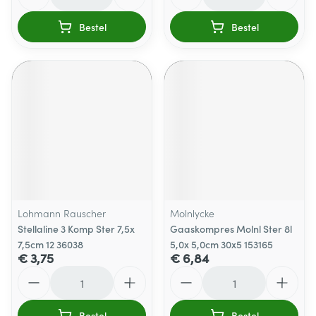
Bestel
Bestel
Lohmann Rauscher
Molnlycke
Stellaline 3 Komp Ster 7,5x
Gaaskompres Molnl Ster 8l
7,5cm 12 36038
5,0x 5,0cm 30x5 153165
€ 3,75
€ 6,84
Aantal
Aantal
Bestel
Bestel