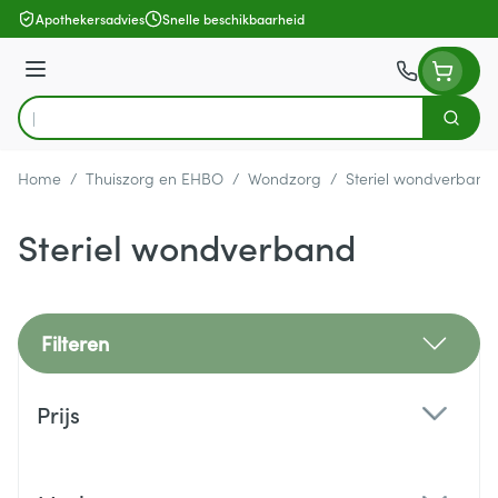
Ga naar de inhoud
Apothekersadvies
Snelle beschikbaarheid
Menu
Zoek
Product, merk, categorie...
Home
/
Thuiszorg en EHBO
/
Wondzorg
/
Steriel wondverband
Steriel wondverband
Filteren
Doorgaan naar productlijst
Prijs
filter