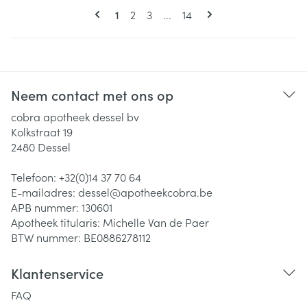
Pagina's
U lees momenteel pagina
Pagina
Pagina
Pagina
1
2
3
...
14
Neem contact met ons op
cobra apotheek dessel bv
Kolkstraat 19
2480
Dessel
Telefoon:
+32(0)14 37 70 64
E-mailadres:
dessel@
apotheekcobra.be
APB nummer:
130601
Apotheek titularis:
Michelle Van de Paer
BTW nummer:
BE0886278112
Klantenservice
FAQ