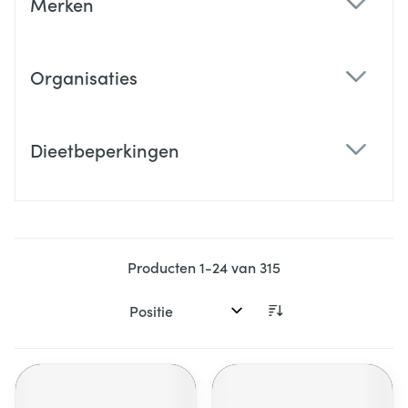
Merken
filter
Organisaties
filter
Dieetbeperkingen
filter
Producten
1
-
24
van
315
Sorteer op: