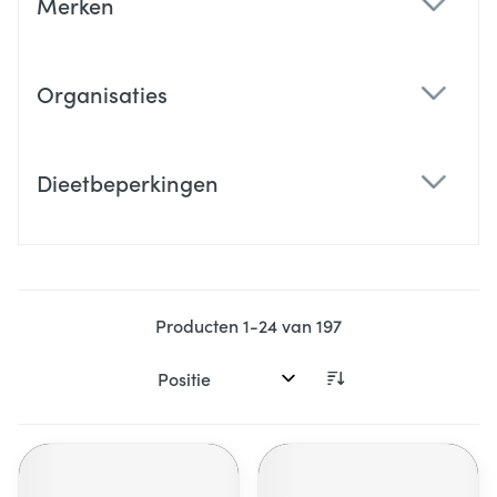
Merken
filter
Organisaties
filter
Dieetbeperkingen
filter
Producten
1
-
24
van
197
Sorteer op: