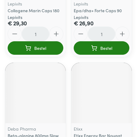
Lepivits
Lepivits
Collagene Marin Caps 180
Epa/dha+ Forte Caps 90
Lepivits
Lepivits
€ 29,30
€ 26,90
Aantal
Aantal
Bestel
Bestel
Deba Pharma
Etixx
Beta-alanine 800mg Slow
Etixx Energy Bar Nougat