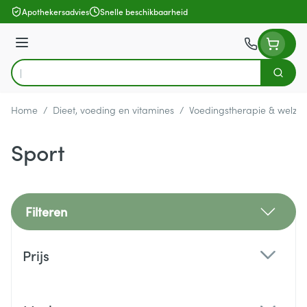
Ga naar de inhoud
Apothekersadvies
Snelle beschikbaarheid
Menu
Zoek
Product, merk, categorie...
Home
/
Dieet, voeding en vitamines
/
Voedingstherapie & welzijn
Sport
Filteren
Doorgaan naar productlijst
Prijs
filter