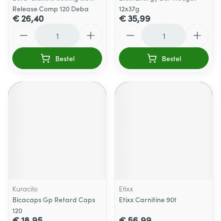
Release Comp 120 Deba
12x37g
€ 26,40
€ 35,99
Aantal
Aantal
Bestel
Bestel
Kuracilo
Etixx
Bicacaps Gp Retard Caps
Etixx Carnitine 90t
120
€ 18,95
€ 56,99