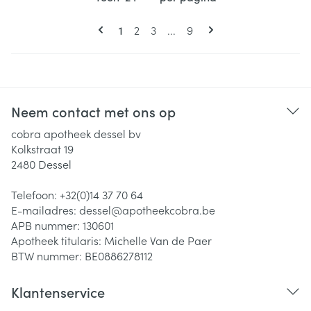
Pagina's
U lees momenteel pagina
Pagina
Pagina
Pagina
1
2
3
...
9
Neem contact met ons op
cobra apotheek dessel bv
Kolkstraat 19
2480
Dessel
Telefoon:
+32(0)14 37 70 64
E-mailadres:
dessel@
apotheekcobra.be
APB nummer:
130601
Apotheek titularis:
Michelle Van de Paer
BTW nummer:
BE0886278112
Klantenservice