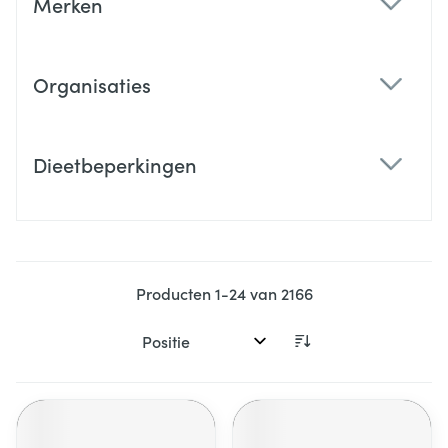
Merken
filter
Organisaties
filter
Dieetbeperkingen
filter
Producten
1
-
24
van
2166
Sorteer op: