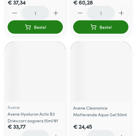
€ 37,34
€ 60,28
Aantal
Aantal
Bestel
Bestel
Avene
Avene Cleanance
Avene Hyaluron Activ B3
Matterende Aqua Gel 50ml
Driev.corr.oogverz.15ml Nf
€ 33,77
€ 24,45
Aantal
Aantal