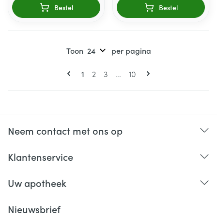
Bestel
Bestel
Toon
per pagina
Pagina's
U lees momenteel pagina
Pagina
Pagina
Pagina
1
2
3
...
10
Neem contact met ons op
Klantenservice
Uw apotheek
Nieuwsbrief