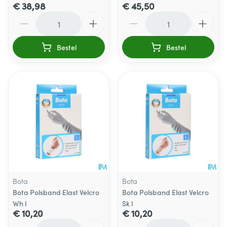
€ 38,98
€ 45,50
Aantal
Aantal
Bestel
Bestel
Bota
Bota
Bota Polsband Elast Velcro
Bota Polsband Elast Velcro
Wh l
Sk l
€ 10,20
€ 10,20
Aantal
Aantal