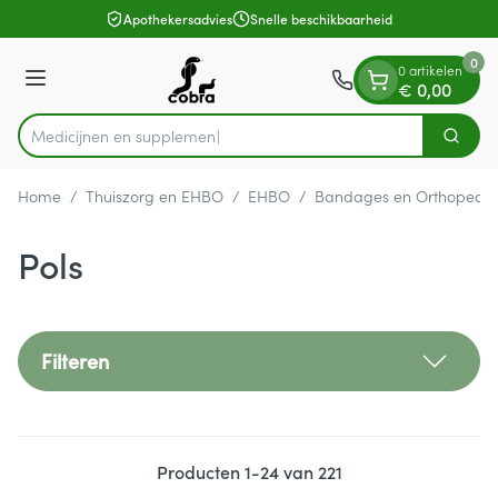
Dia 1 van 1
Ga naar de inhoud
Apothekersadvies
Snelle beschikbaarheid
0
0 artikelen
Menu
€ 0,00
Med
Zoek
Product, merk, categorie...
Home
/
Thuiszorg en EHBO
/
EHBO
/
Bandages en Orthopedie
Pols
Filteren
Producten
1
-
24
van
221