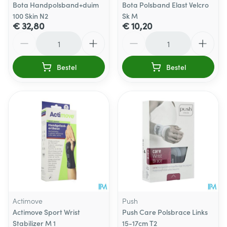
Bota Handpolsband+duim
Bota Polsband Elast Velcro
100 Skin N2
Sk M
€ 32,80
€ 10,20
Aantal
Aantal
Bestel
Bestel
Actimove
Push
Actimove Sport Wrist
Push Care Polsbrace Links
Stabilizer M 1
15-17cm T2