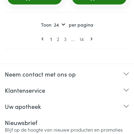
Toon
per pagina
Pagina's
U lees momenteel pagina
Pagina
Pagina
Pagina
1
2
3
...
14
Neem contact met ons op
Klantenservice
Uw apotheek
Nieuwsbrief
Blijf op de hoogte van nieuwe producten en promoties