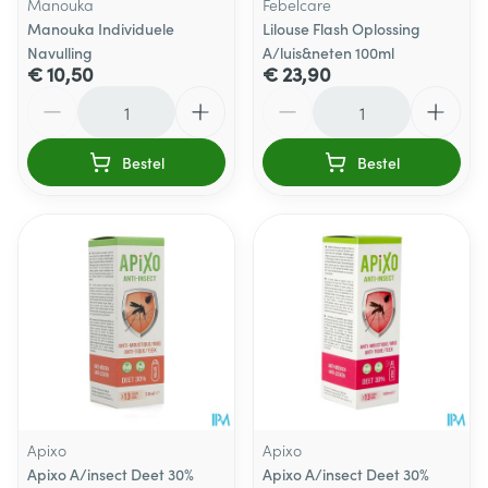
Manouka
Febelcare
Manouka Individuele
Lilouse Flash Oplossing
Navulling
A/luis&neten 100ml
€ 10,50
€ 23,90
Aantal
Aantal
Bestel
Bestel
Apixo
Apixo
Apixo A/insect Deet 30%
Apixo A/insect Deet 30%