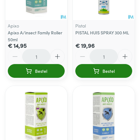
Apixo
Pistal
Apixo A/insect Family Roller
PISTAL HUIS SPRAY 300 ML
50ml
€ 14,95
€ 19,96
Aantal
Aantal
Bestel
Bestel