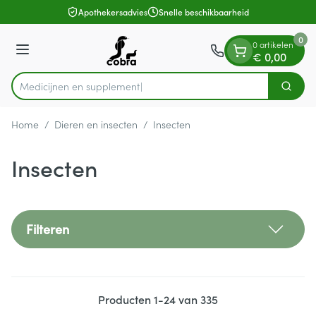
Dia 1 van 1
Ga naar de inhoud
Apothekersadvies
Snelle beschikbaarheid
0
0 artikelen
Menu
€ 0,00
Medic
Zoek
Product, merk, categorie...
Home
/
Dieren en insecten
/
Insecten
Insecten
Filteren
Producten
1
-
24
van
335