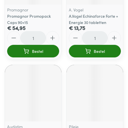
Promagnor
A. Vogel
Promagnor Promopack
A.Vogel Echinaforce Forte +
Caps 90+15
Energie 30 tabletten
€ 54,95
€ 13,75
Aantal
Aantal
Bestel
Bestel
Audistim
Pileje