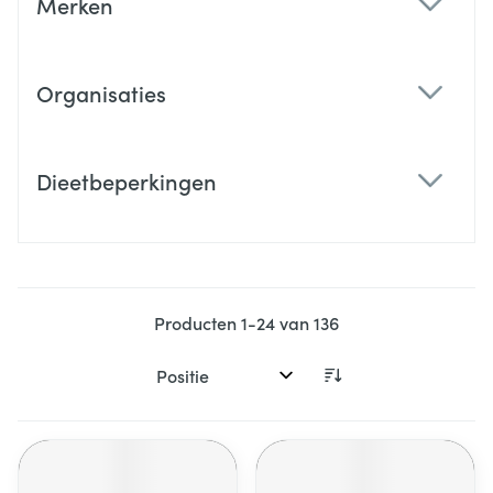
Merken
filter
Organisaties
filter
Dieetbeperkingen
filter
Producten
1
-
24
van
136
Sorteer op: