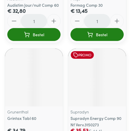
Audistim Jour/nuit Comp 60
Formag Comp 30
€ 32,80
€ 13,45
Aantal
Aantal
Bestel
Bestel
PROMO
Grunenthal
Supradyn
Grintax Tabl 60
Supradyn Energy Comp 90
Nf Verv.3150273
€ 34,79
€ 35,53
€ 44,41