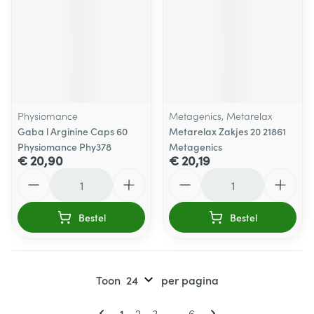
Physiomance
Metagenics, Metarelax
Gaba l Arginine Caps 60
Metarelax Zakjes 20 21861
Physiomance Phy378
Metagenics
€ 20,90
€ 20,19
Aantal
Aantal
Bestel
Bestel
Toon
per pagina
Pagina's
U lees momenteel pagina
Pagina
Pagina
Pagina
1
2
3
...
6