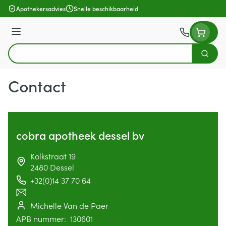
Ga naar de inhoud
Apothekersadvies
Snelle beschikbaarheid
Menu
Zoek
Product, merk, categorie...
Contact
cobra apotheek dessel bv
address
Kolkstraat 19
2480
Dessel
+32(0)14 37 70 64
Telefoon
E-mailadres
Michelle Van de Paer
Apotheek titularis
APB nummer:
130601
APB nummer