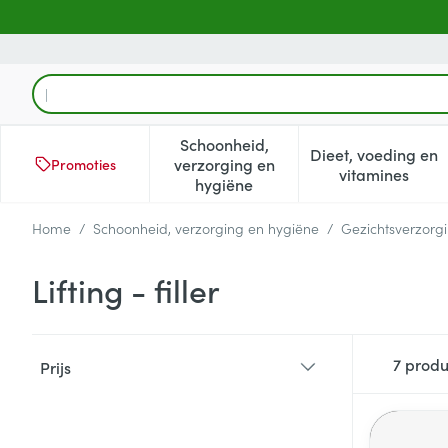
Ga naar de inhoud
Product, merk, categorie...
Schoonheid,
Dieet, voeding en
verzorging en
Promoties
Toon submenu voor Schoonheid
Toon subm
vitamines
hygiëne
Home
/
Schoonheid, verzorging en hygiëne
/
Gezichtsverzorg
Lifting - filler
Doorgaan naar productlijst
7
produ
Prijs
filter