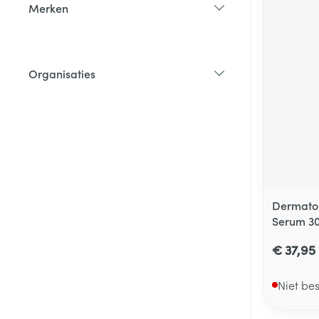
Merken
filter
Organisaties
filter
Dermatol
Serum 3
€ 37,95
Niet be