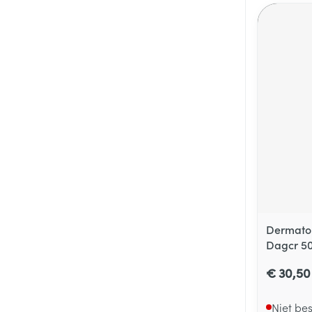
Dermatol
Dagcr 5
€ 30,50
Niet be