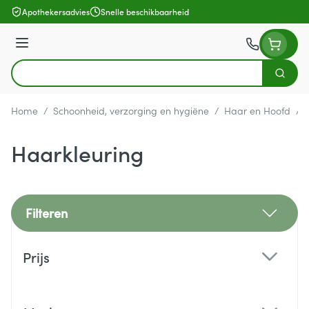
Ga naar de inhoud
Apothekersadvies
Snelle beschikbaarheid
Menu
Zoek
Product, merk, categorie...
Home
/
Schoonheid, verzorging en hygiëne
/
Haar en Hoofd
/
Haarkleuring
Filteren
Doorgaan naar productlijst
Prijs
filter