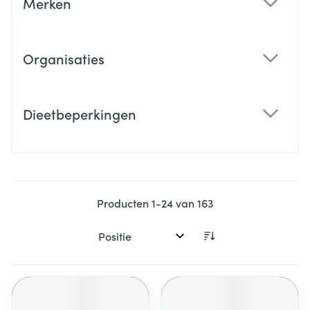
Merken
filter
Organisaties
filter
Dieetbeperkingen
filter
Producten
1
-
24
van
163
Sorteer op: