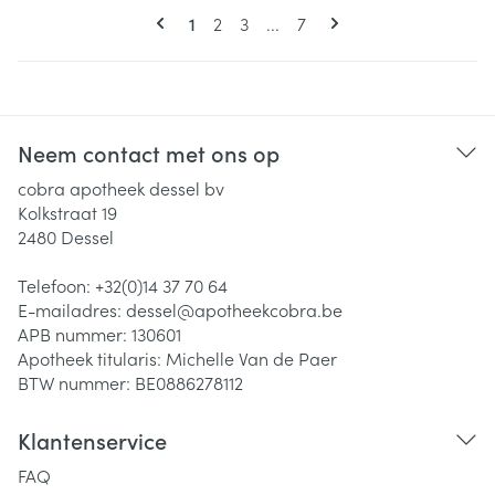
Pagina's
U lees momenteel pagina
Pagina
Pagina
Pagina
1
2
3
...
7
Neem contact met ons op
cobra apotheek dessel bv
Kolkstraat 19
2480
Dessel
Telefoon:
+32(0)14 37 70 64
E-mailadres:
dessel@
apotheekcobra.be
APB nummer:
130601
Apotheek titularis:
Michelle Van de Paer
BTW nummer:
BE0886278112
Klantenservice
FAQ