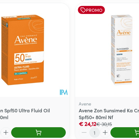
PROMO
Avene
 Spf50 Ultra Fluid Oil
Avene Zon Sunsimed Ka C
50ml
Spf50+ 80ml Nf
€ 24,12
€ 30,15
Aantal