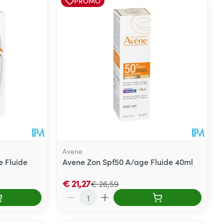
PROMO
Avene
e Fluide
Avene Zon Spf50 A/age Fluide 40ml
€ 21,27
€ 26,59
Aantal