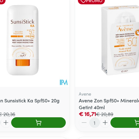
O
PROMO
Avene
n Sunsistick Ka Spf50+ 20g
Avene Zon Spf50+ Mineral
Getint 40ml
€ 16,71
€ 20,36
€ 20,89
Aantal