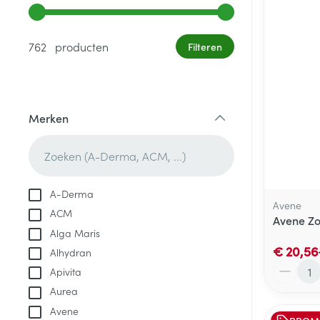
Gebruik de pijltjestoetsen links en rechts om de minim
762 producten
Filteren
Merken
filter
A-Derma
Avene
ACM
Avene Zo
Alga Maris
€ 20,56
Alhydran
Aantal
Apivita
Aurea
Avene