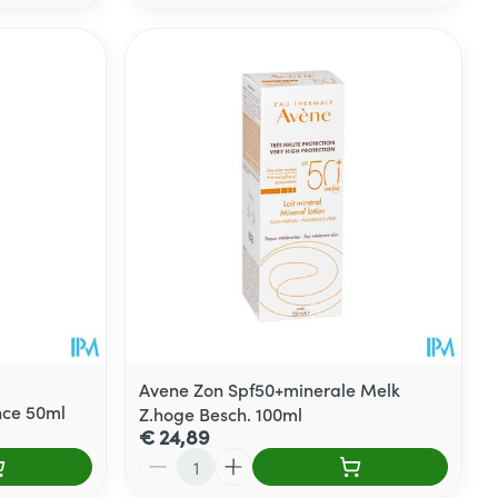
Avene Zon Spf50+minerale Melk
nce 50ml
Z.hoge Besch. 100ml
€ 24,89
Aantal