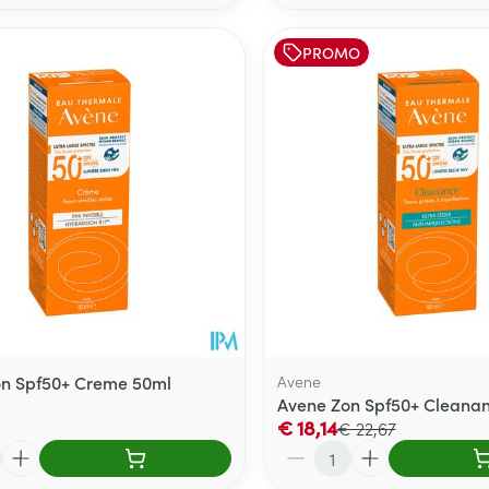
PROMO
on Spf50+ Creme 50ml
Avene
Avene Zon Spf50+ Cleana
€ 18,14
€ 22,67
Aantal