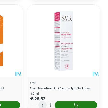
SVR
uid
Svr Sensifine Ar Creme Ip50+ Tube
40ml
€ 26,52
Aantal