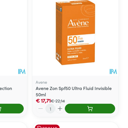
Avene
ection
Avene Zon Spf50 Ultra Fluid Invisible
50ml
€ 17,71
€ 22,14
Aantal