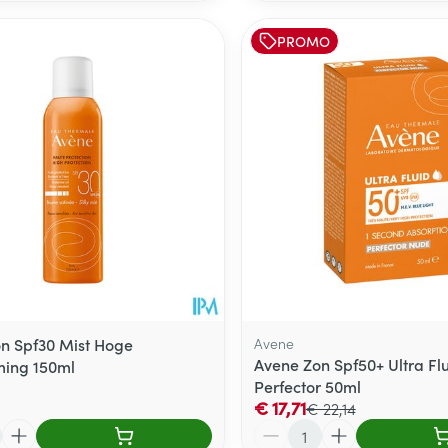
PROMO
n Spf30 Mist Hoge
Avene
Avene Zon Spf50+ Ultra Fl
ming 150ml
Perfector 50ml
€ 17,71
€ 22,14
Aantal