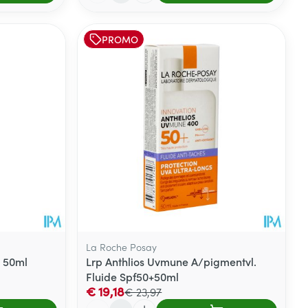
PROMO
La Roche Posay
e 50ml
Lrp Anthlios Uvmune A/pigmentvl.
Fluide Spf50+50ml
€ 19,18
€ 23,97
Aantal