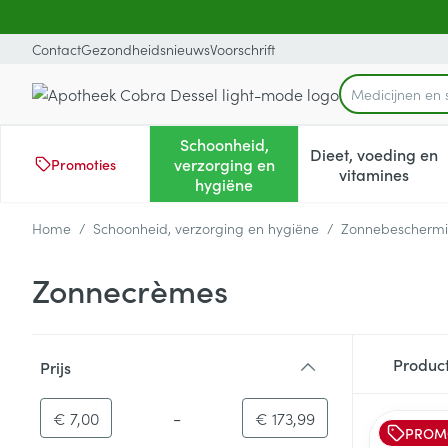
Ga naar de inhoud
Dia 1 van 1
Contact
Gezondheidsnieuws
Voorschrift
Medicijnen e
Product, merk, 
Schoonheid,
Dieet, voeding en
verzorging en
Promoties
Toon submenu voor Schoonheid
Toon subm
vitamines
hygiëne
Home
/
Schoonheid, verzorging en hygiëne
/
Zonnebescherm
Zonnecrèmes
Doorgaan naar productlijst
Produc
Prijs
filter
-
Minimumwaarde
Maximale waarde
€ 7,00
€ 173,99
PROM