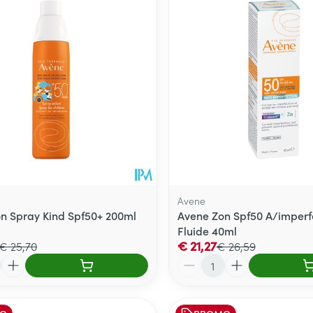
ale en maximale prijswaarden aan te passen.
Avene
n Spray Kind Spf50+ 200ml
Avene Zon Spf50 A/imperf
Fluide 40ml
€ 21,27
€ 25,70
€ 26,59
Aantal