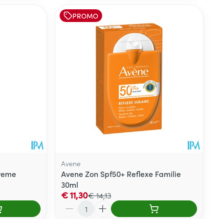
PROMO
Avene
reme
Avene Zon Spf50+ Reflexe Familie
30ml
€ 11,30
€ 14,13
Aantal