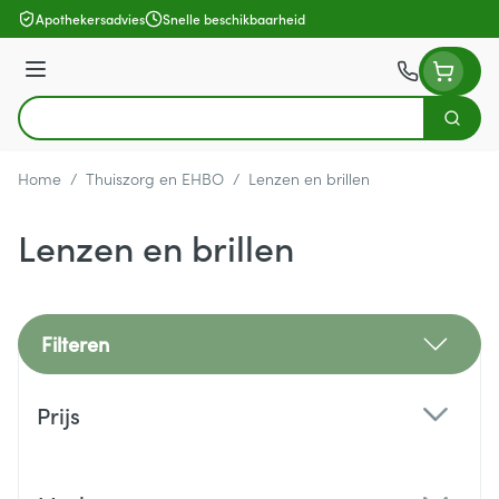
Ga naar de inhoud
Apothekersadvies
Snelle beschikbaarheid
Menu
Zoek
Product, merk, categorie...
Home
/
Thuiszorg en EHBO
/
Lenzen en brillen
Lenzen en brillen
Filteren
Doorgaan naar productlijst
Prijs
filter