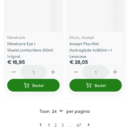
Febelcare
Alcon, Aosept
Febelcare Eye 1
Aosept Plus Met
Vloeist.contactlens 350ml
Hydraglyde 1x360ml + 1
1+1grat.
Lenscase
€ 16,95
€ 28,05
Aantal
Aantal
Bestel
Bestel
Toon
per pagina
Pagina's
U lees momenteel pagina
Pagina
Pagina
Pagina
1
2
3
...
47