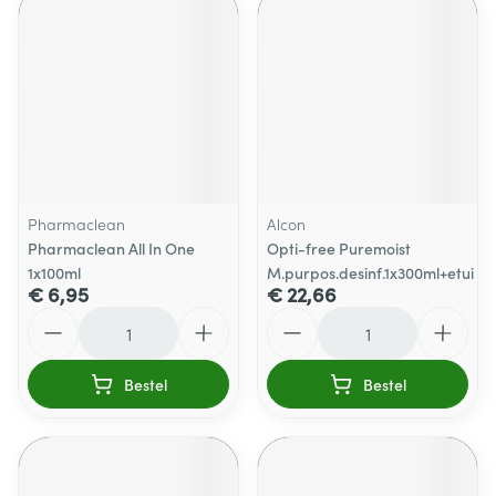
Pharmaclean
Alcon
Pharmaclean All In One
Opti-free Puremoist
1x100ml
M.purpos.desinf.1x300ml+etui
€ 6,95
€ 22,66
Aantal
Aantal
Bestel
Bestel