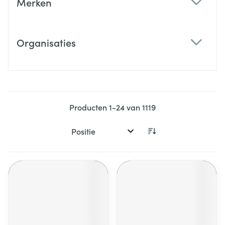
Merken
filter
Organisaties
filter
Producten
1
-
24
van
1119
Sorteer op: