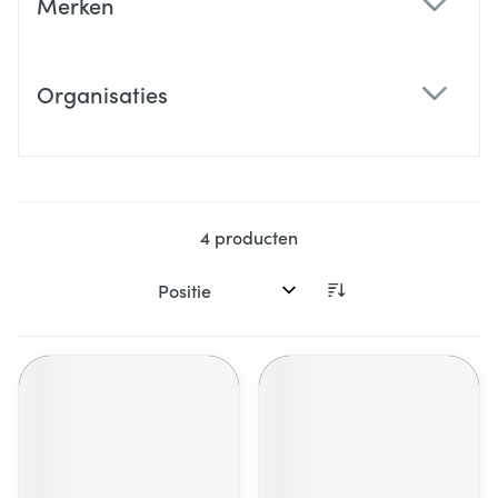
Merken
filter
Organisaties
filter
4
producten
Sorteer op: