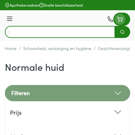
Ga naar de inhoud
Apothekersadvies
Snelle beschikbaarheid
Menu
Zoek
Product, merk, categorie...
Home
/
Schoonheid, verzorging en hygiëne
/
Gezichtsverzorging
Normale huid
Filteren
Doorgaan naar productlijst
Prijs
filter