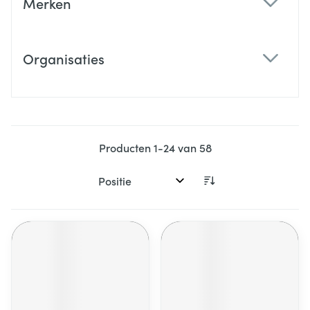
Merken
filter
Organisaties
filter
Producten
1
-
24
van
58
Sorteer op: