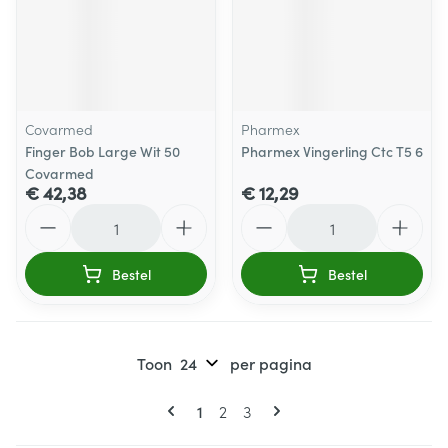
Covarmed
Pharmex
Finger Bob Large Wit 50
Pharmex Vingerling Ctc T5 6
Covarmed
€ 42,38
€ 12,29
Aantal
Aantal
Bestel
Bestel
Toon
per pagina
Pagina's
U lees momenteel pagina
Pagina
Pagina
1
2
3