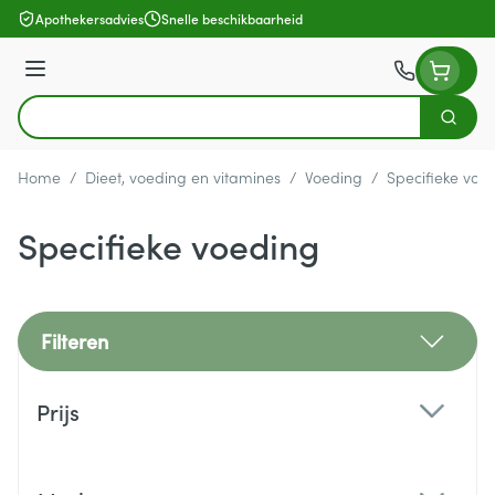
Ga naar de inhoud
Apothekersadvies
Snelle beschikbaarheid
Menu
Zoek
Product, merk, categorie...
Home
/
Dieet, voeding en vitamines
/
Voeding
/
Specifieke voe
Specifieke voeding
Filteren
Doorgaan naar productlijst
Prijs
filter