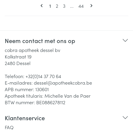
Pagina's
U lees momenteel pagina
Pagina
Pagina
Pagina
1
2
3
...
44
Neem contact met ons op
cobra apotheek dessel bv
Kolkstraat 19
2480
Dessel
Telefoon:
+32(0)14 37 70 64
E-mailadres:
dessel@
apotheekcobra.be
APB nummer:
130601
Apotheek titularis:
Michelle Van de Paer
BTW nummer:
BE0886278112
Klantenservice
FAQ