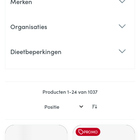
Merken
filter
Organisaties
filter
Dieetbeperkingen
filter
Producten
1
-
24
van
1037
Sorteer op:
PROMO