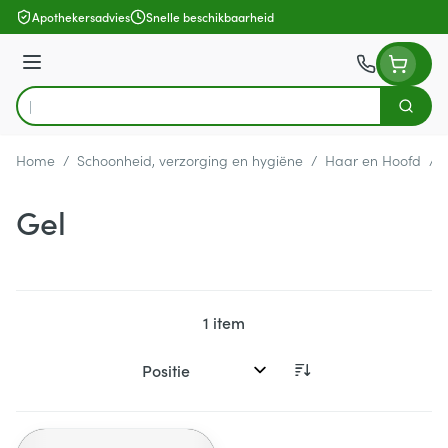
Ga naar de inhoud
Apothekersadvies
Snelle beschikbaarheid
Menu
Zoek
Product, merk, categorie...
Home
/
Schoonheid, verzorging en hygiëne
/
Haar en Hoofd
/
Gel
1
item
Sorteer op: