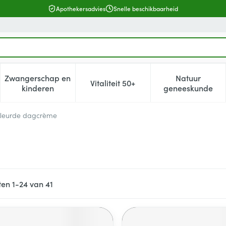
Apothekersadvies
Snelle beschikbaarheid
Zwangerschap en
Natuur
Vitaliteit 50+
, verzorging en hygiëne categorie
enu voor Dieet, voeding en vitamines categorie
Toon submenu voor Zwangerschap en kinderen cat
Toon submenu voor Vitaliteit 5
Toon subm
kinderen
geneeskunde
leurde dagcrème
ten
1
-
24
van
41