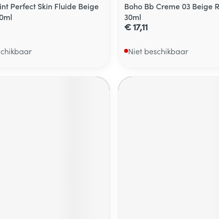
int Perfect Skin Fluide Beige
Boho Bb Creme 03 Beige R
40ml
30ml
€ 17,11
schikbaar
Niet beschikbaar