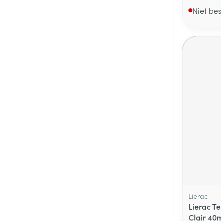
Niet be
Lierac
Lierac Te
Clair 40