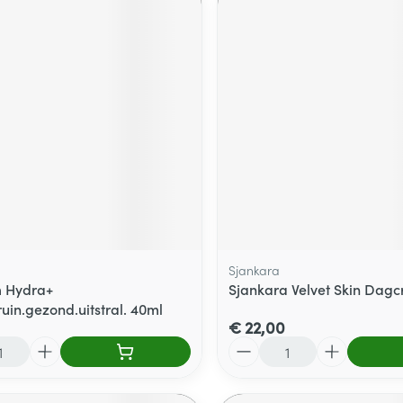
Sjankara
m Hydra+
Sjankara Velvet Skin Dag
uin.gezond.uitstral. 40ml
€ 22,00
Aantal