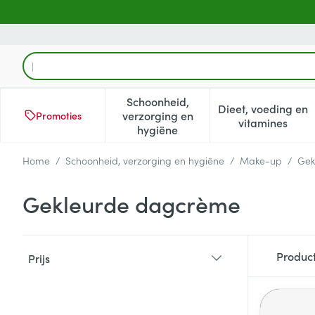
Ga naar de inhoud
Product, merk, categorie...
Schoonheid,
Dieet, voeding en
verzorging en
Promoties
Toon submenu voor Schoonheid
Toon subm
vitamines
hygiëne
Home
/
Schoonheid, verzorging en hygiëne
/
Make-up
/
Gek
Gekleurde dagcrème
Doorgaan naar productlijst
Produc
Prijs
filter