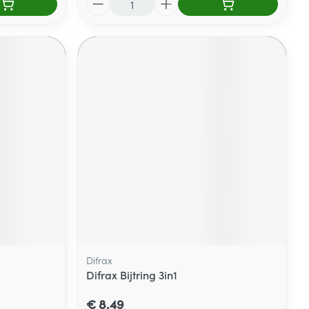
Difrax
Difrax Bijtring 3in1
€ 8,49