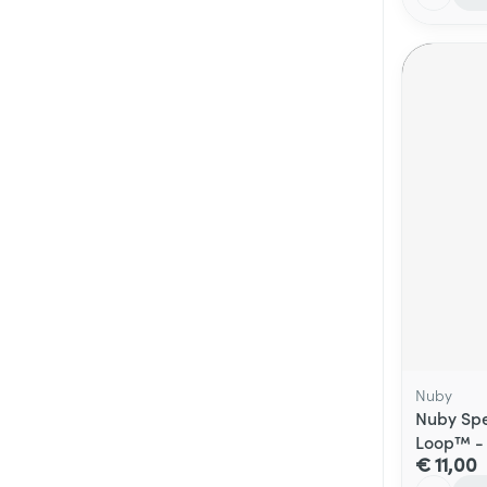
Nuby
Nuby Spe
Loop™ -
€ 11,00
Aantal