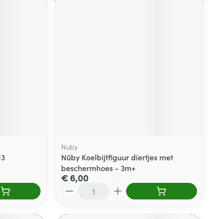
Nuby
13
Nûby Koelbijtfiguur diertjes met
beschermhoes - 3m+
€ 6,00
Aantal