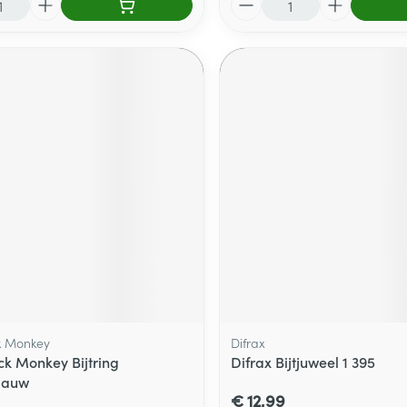
k Monkey
Difrax
ck Monkey Bijtring
Difrax Bijtjuweel 1 395
lauw
€ 12,99