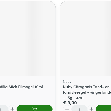
Nuby
ilia Stick Filmogel 10ml
Nuby Citroganix Tand- en
tandvleesgel + vingertande
– 15g - 4m+
€ 9,00
Aantal