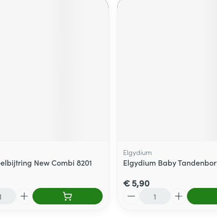
Elgydium
oelbijtring New Combi 8201
Elgydium Baby Tandenbors
€ 5,90
Aantal