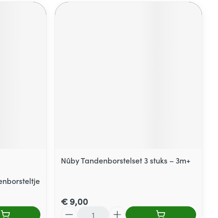
Nûby Tandenborstelset 3 stuks – 3m+
nborsteltje
€ 9,00
Aantal