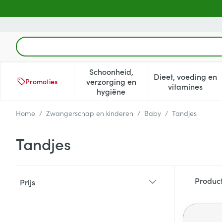
Ga naar de inhoud
Product, merk, categorie...
Schoonheid,
Dieet, voeding en
verzorging en
Promoties
Toon submenu voor Schoonheid
Toon subm
vitamines
hygiëne
Home
/
Zwangerschap en kinderen
/
Baby
/
Tandjes
Tandjes
Doorgaan naar productlijst
Produc
Prijs
filter