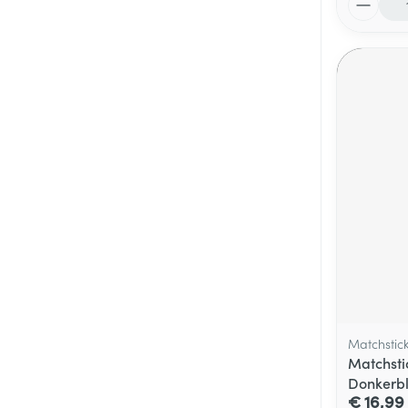
Matchstic
Matchsti
Donkerb
€ 16,99