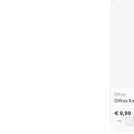
Difrax
Difrax K
€ 9,99
Aantal