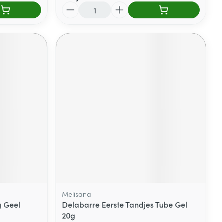
Aantal
Melisana
g Geel
Delabarre Eerste Tandjes Tube Gel
20g