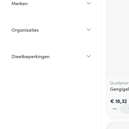
Merken
filter
Organisaties
filter
Dieetbeperkingen
filter
Qualiphar
Gengigel
€ 18,32
Aantal