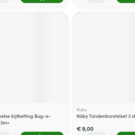
Nuby
else bijtketting Bug-a-
Nûby Tandenborstelset 3 s
 3m+
€ 9,00
Aantal