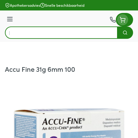
Ga naar de inhoud
Apothekersadvies
Snelle beschikbaarheid
Menu
Zoek
Product, merk, categorie...
Accu Fine 31g 6mm 100