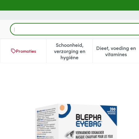
Ga naar de inhoud
Product, merk, categorie...
Schoonheid,
Dieet, voeding en
verzorging en
Promoties
Toon submenu voor Schoonheid
Toon subm
vitamines
hygiëne
Blepha Eyebag Oogmasker 