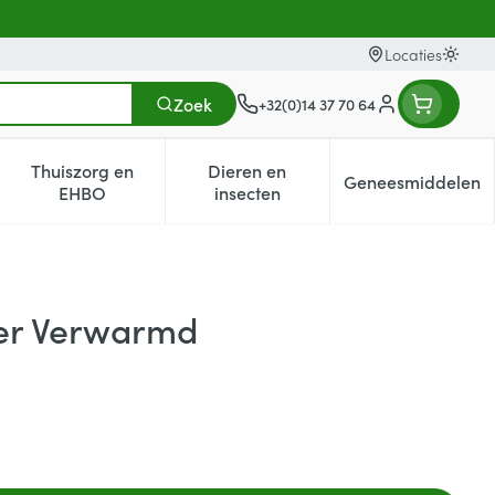
Locaties
Oversc
Zoek
+32(0)14 37 70 64
Klant menu
Thuiszorg en
Dieren en
Geneesmiddelen
egorie
0+ categorie
enu voor Natuur geneeskunde categorie
Toon submenu voor Thuiszorg en EHBO categorie
Toon submenu voor Dieren en i
Toon subm
EHBO
insecten
er Verwarmd