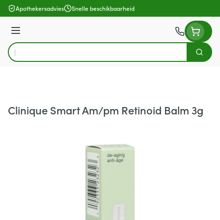
Ga naar de inhoud
Apothekersadvies
Snelle beschikbaarheid
Menu
Zoek
Product, merk, categorie...
Clinique Smart Am/pm Retinoid Balm 3g