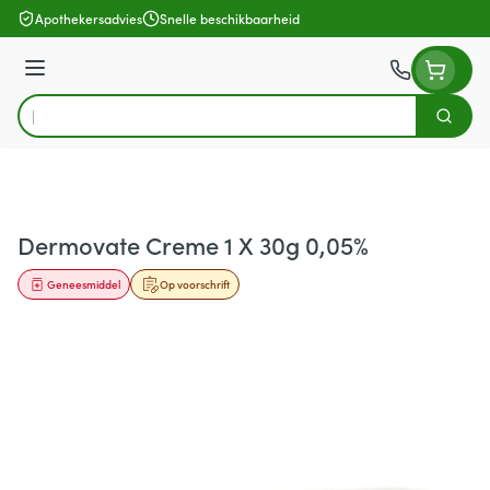
Ga naar de inhoud
Apothekersadvies
Snelle beschikbaarheid
Menu
Zoek
Product, merk, categorie...
Dermovate Creme 1 X 30g 0,05%
Geneesmiddel
Op voorschrift