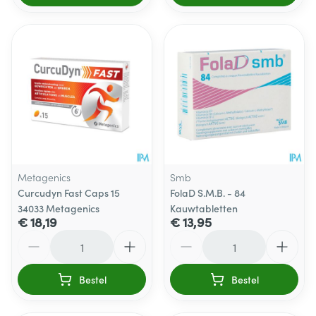
Metagenics
Smb
Curcudyn Fast Caps 15
FolaD S.M.B. - 84
34033 Metagenics
Kauwtabletten
€ 18,19
€ 13,95
Aantal
Aantal
Bestel
Bestel