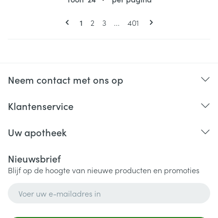
Pagina's
U lees momenteel pagina
Pagina
Pagina
Pagina
1
2
3
...
401
Neem contact met ons op
Klantenservice
Uw apotheek
Nieuwsbrief
Blijf op de hoogte van nieuwe producten en promoties
E-mail adres