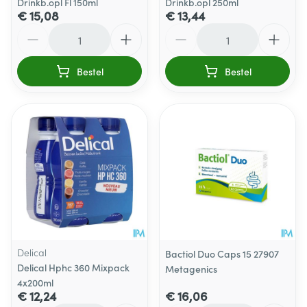
Drinkb.opl Fl 150ml
Drinkb.opl 250ml
€ 15,08
€ 13,44
Aantal
Aantal
Bestel
Bestel
Delical
Bactiol Duo Caps 15 27907
Delical Hphc 360 Mixpack
Metagenics
4x200ml
€ 12,24
€ 16,06