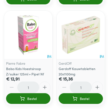
Pierre Fabre
GerdOff
Balso Kids Hoestsiroop
Gerdoff Kauwtabletten
Z/suiker 125ml + Pipet Nf
20x1100mg
€ 12,91
€ 15,36
Aantal
Aantal
Bestel
Bestel