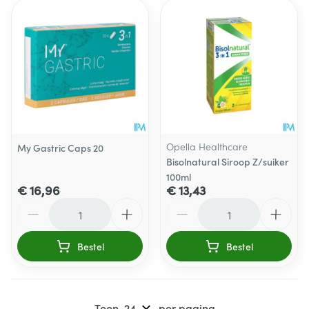
Opella Healthcare
My Gastric Caps 20
Bisolnatural Siroop Z/suiker
100ml
€ 16,96
€ 13,43
Aantal
Aantal
Bestel
Bestel
Toon
per pagina