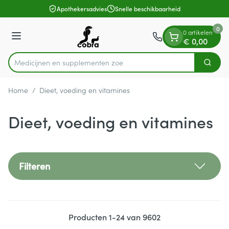
Dia 1 van 1
Ga naar de inhoud
Apothekersadvies
Snelle beschikbaarheid
0
0 artikelen
Menu
€ 0,00
Medicijnen
Zoek
Product, merk, categorie...
Home
/
Dieet, voeding en vitamines
Dieet, voeding en vitamines
Filteren
Producten
1
-
24
van
9602