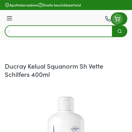
Ga naar de inhoud
Apothekersadvies
Snelle beschikbaarheid
Menu
Zoek
Product, merk, categorie...
Ducray Kelual Squanorm Sh Vette
Schilfers 400ml