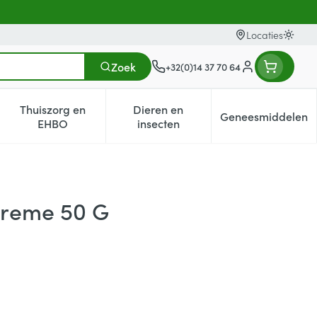
Locaties
Oversc
Zoek
+32(0)14 37 70 64
Klant menu
Thuiszorg en
Dieren en
Geneesmiddelen
egorie
0+ categorie
enu voor Natuur geneeskunde categorie
Toon submenu voor Thuiszorg en EHBO categorie
Toon submenu voor Dieren en i
Toon subm
EHBO
insecten
Creme 50 G