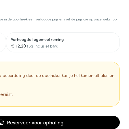
 je in de apotheek een verlaagde prijs en niet de prijs die op onze webshop
Verhoogde tegemoetkoming
€ 12,20
(6% inclusief btw)
 Na beoordeling door de apotheker kan je het komen afhalen en
ereist.
Reserveer
voor ophaling