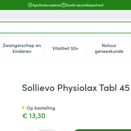
Apothekersadvies
Snelle beschikbaarheid
Zwangerschap en
Natuur
Vitaliteit 50+
, verzorging en hygiëne categorie
enu voor Dieet, voeding en vitamines categorie
Toon submenu voor Zwangerschap en kinderen cat
Toon submenu voor Vitaliteit 5
Toon subm
kinderen
geneeskunde
Sollievo Physiolax Tabl 45
Op bestelling
€ 13,30