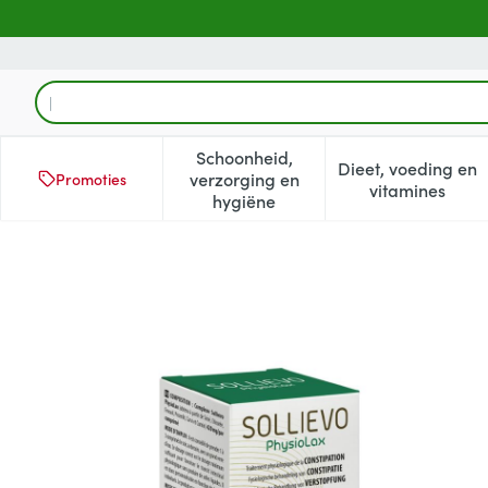
Ga naar de inhoud
Product, merk, categorie...
Schoonheid,
Dieet, voeding en
verzorging en
Promoties
Toon submenu voor Schoonheid
Toon subm
vitamines
hygiëne
Sollievo Physiolax Tabl 45