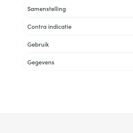
Samenstelling
Contra indicatie
Gebruik
Gegevens
 met de tabtoets. Je kunt de carrousel overslaan of direct na