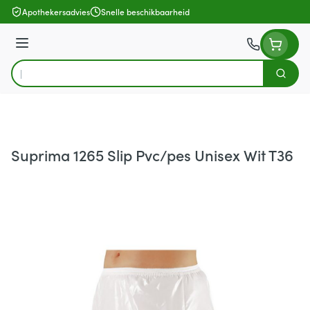
Ga naar de inhoud
Apothekersadvies
Snelle beschikbaarheid
Menu
Zoek
Product, merk, categorie...
Suprima 1265 Slip Pvc/pes Unisex Wit T36