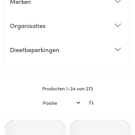
Merken
filter
Organisaties
filter
Dieetbeperkingen
filter
Producten
1
-
24
van
272
Sorteer op: