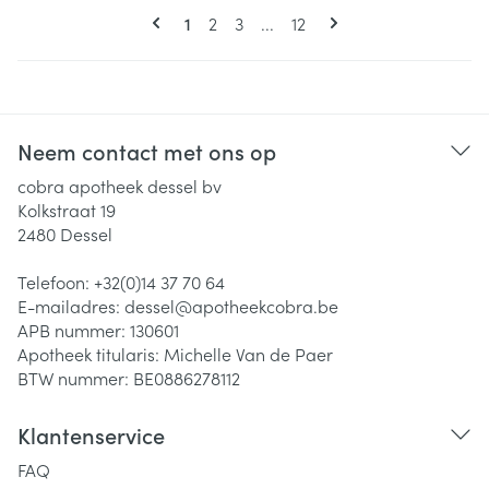
Pagina's
U lees momenteel pagina
Pagina
Pagina
Pagina
1
2
3
...
12
Neem contact met ons op
cobra apotheek dessel bv
Kolkstraat 19
2480
Dessel
Telefoon:
+32(0)14 37 70 64
E-mailadres:
dessel@
apotheekcobra.be
APB nummer:
130601
Apotheek titularis:
Michelle Van de Paer
BTW nummer:
BE0886278112
Klantenservice
FAQ