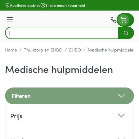
Ga naar de inhoud
Apothekersadvies
Snelle beschikbaarheid
Menu
Zoek
Product, merk, categorie...
Home
/
Thuiszorg en EHBO
/
EHBO
/
Medische hulpmiddelen
Medische hulpmiddelen
Filteren
Doorgaan naar productlijst
Prijs
filter