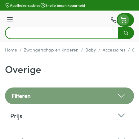
Ga naar de inhoud
Apothekersadvies
Snelle beschikbaarheid
Menu
Zoek
Product, merk, categorie...
Home
/
Zwangerschap en kinderen
/
Baby
/
Accessoires
/
Ove
Overige
Filteren
Doorgaan naar productlijst
Prijs
filter