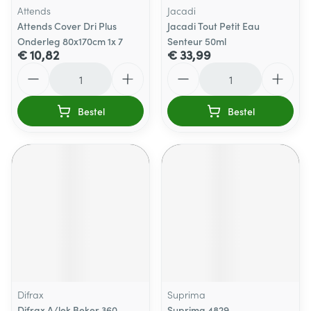
Attends
Jacadi
Attends Cover Dri Plus
Jacadi Tout Petit Eau
Onderleg 80x170cm 1x 7
Senteur 50ml
€ 10,82
€ 33,99
Aantal
Aantal
Bestel
Bestel
Difrax
Suprima
Difrax A/lek Beker 360
Suprima 4829