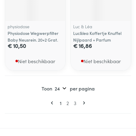
physiodose
Luc & Léa
Physiodose Wegwerpfilter
Luc&lea Koffertje Knuffel
Baby Neusrein. 20+2 Grat.
Nijlpaard + Parfum
€ 10,50
€ 16,86
Niet beschikbaar
Niet beschikbaar
Toon
per pagina
Pagina's
U lees momenteel pagina
Pagina
Pagina
1
2
3