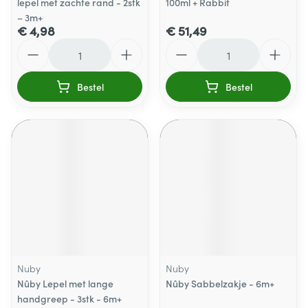
lepel met zachte rand - 2stk
100ml + Rabbit
– 3m+
€ 4,98
€ 51,49
Aantal
Aantal
Bestel
Bestel
Nuby
Nuby
Nûby Lepel met lange
Nûby Sabbelzakje - 6m+
handgreep - 3stk - 6m+