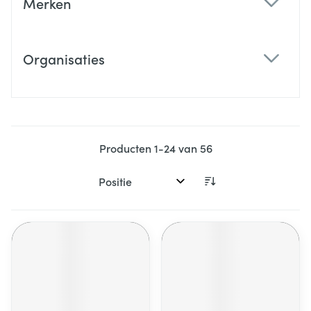
Merken
filter
Organisaties
filter
Producten
1
-
24
van
56
Sorteer op: