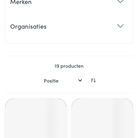
Merken
filter
Organisaties
filter
19
producten
Sorteer op: