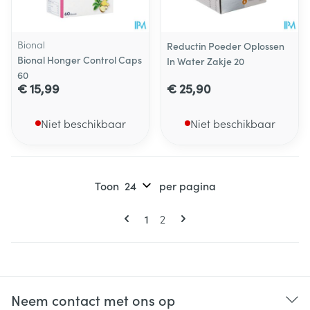
Bional
Reductin Poeder Oplossen
Bional Honger Control Caps
In Water Zakje 20
60
€ 15,99
€ 25,90
Niet beschikbaar
Niet beschikbaar
Toon
per pagina
Pagina's
U lees momenteel pagina
Pagina
1
2
Neem contact met ons op