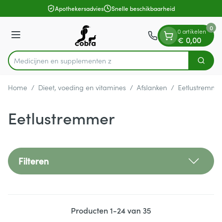
Dia 1 van 1
Ga naar de inhoud
Apothekersadvies
Snelle beschikbaarheid
0
0 artikelen
Menu
€ 0,00
Medicijne
Zoek
Product, merk, categorie...
Home
/
Dieet, voeding en vitamines
/
Afslanken
/
Eetlustremme
Eetlustremmer
Filteren
Producten
1
-
24
van
35