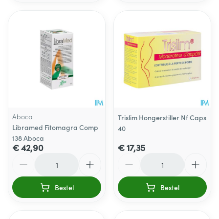
Aboca
Trislim Hongerstiller Nf Caps
Libramed Fitomagra Comp
40
138 Aboca
€ 42,90
€ 17,35
Aantal
Aantal
Bestel
Bestel