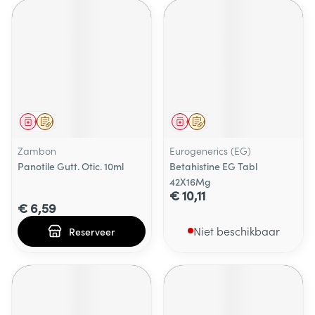
Geneesmiddel
Op voorschrift
Geneesmiddel
Op voorschrift
Zambon
Eurogenerics (EG)
Panotile Gutt. Otic. 10ml
Betahistine EG Tabl
42X16Mg
€ 10,11
€ 6,59
Niet beschikbaar
Reserveer