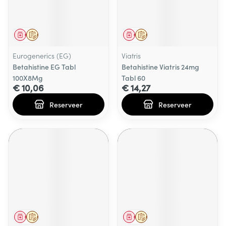
Geneesmiddel
Op voorschrift
Geneesmiddel
Op voorschrift
Eurogenerics (EG)
Viatris
Betahistine EG Tabl
Betahistine Viatris 24mg
100X8Mg
Tabl 60
€ 10,06
€ 14,27
Reserveer
Reserveer
Geneesmiddel
Op voorschrift
Geneesmiddel
Op voorschrift