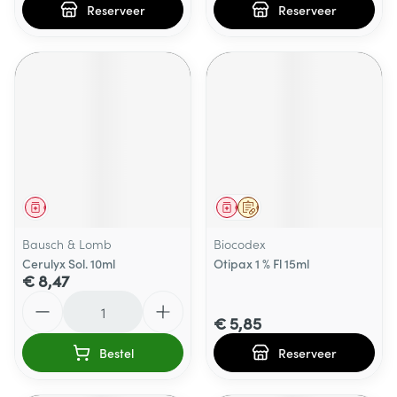
Reserveer
Reserveer
Geneesmiddel
Geneesmiddel
Op voorschrift
Bausch & Lomb
Biocodex
Cerulyx Sol. 10ml
Otipax 1 % Fl 15ml
€ 8,47
Aantal
€ 5,85
Bestel
Reserveer