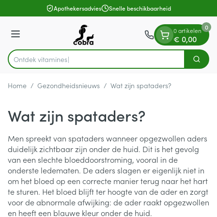
Dia 1 van 1
Ga naar de inhoud
Apothekersadvies
Snelle beschikbaarheid
0
0 artikelen
Menu
€ 0,00
Ontdek vita
Zoek
Product, merk, categorie...
Home
/
Gezondheidsnieuws
/
Wat zijn spataders?
Wat zijn spataders?
Men spreekt van spataders wanneer opgezwollen aders
duidelijk zichtbaar zijn onder de huid. Dit is het gevolg
van een slechte bloeddoorstroming, vooral in de
onderste ledematen. De aders slagen er eigenlijk niet in
om het bloed op een correcte manier terug naar het hart
te sturen. Het bloed blijft ter hoogte van de ader en zorgt
voor de abnormale afwijking: de ader raakt opgezwollen
en heeft een blauwe kleur onder de huid.