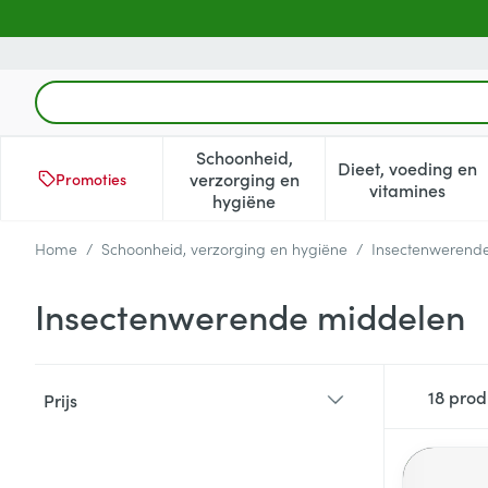
Ga naar de inhoud
Product, merk, categorie...
Schoonheid,
Dieet, voeding en
verzorging en
Promoties
Toon submenu voor Schoonheid
Toon subm
vitamines
hygiëne
Home
/
Schoonheid, verzorging en hygiëne
/
Insectenwerend
Insectenwerende middelen
Doorgaan naar productlijst
18
prod
Prijs
filter