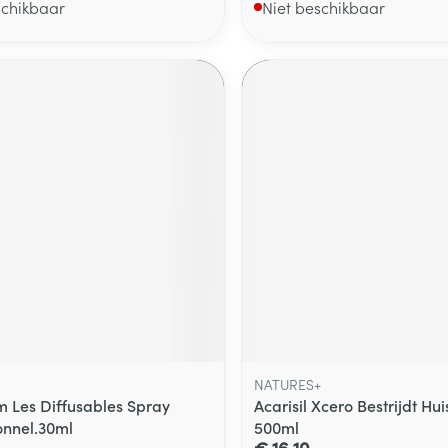
schikbaar
Niet beschikbaar
NATURES+
 Les Diffusables Spray
Acarisil Xcero Bestrijdt Huis
onnel.30ml
500ml
€ 16,10