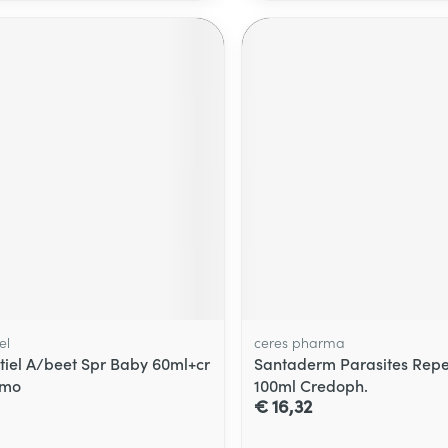
el
ceres pharma
tiel A/beet Spr Baby 60ml+cr
Santaderm Parasites Repe
omo
100ml Credoph.
€ 16,32