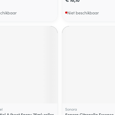
schikbaar
Niet beschikbaar
el
Sonora
tiel A/beet Spray 75ml+roller
Sonora Citronella Essence