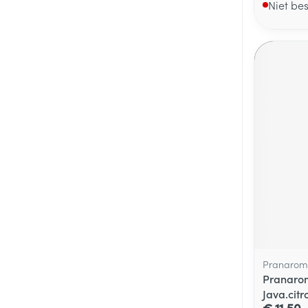
Niet be
Pranarom
Pranarom
Java.citr
€ 11,50