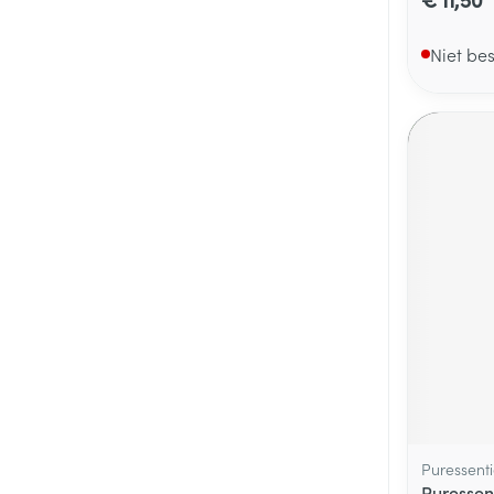
Niet be
Puressenti
Puressen