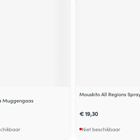
Mouskito All Regions Spra
a Muggengaas
€ 19,30
schikbaar
Niet beschikbaar