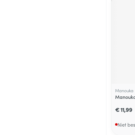
Manouka
Manouk
€ 11,99
Niet be