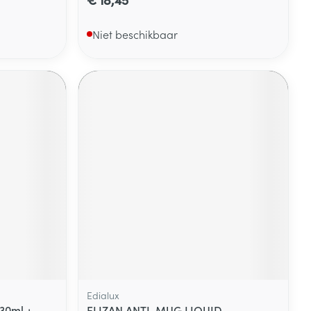
Niet beschikbaar
Edialux
 30ml +
ELIZAN ANTI-MUG LIQUID