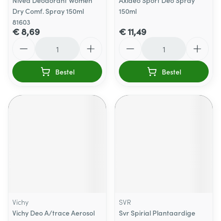
Nivea Deodorant Women
Axideo Sport Deo Spray
Dry Comf. Spray 150ml
150ml
81603
€ 8,69
€ 11,49
Aantal
Aantal
Bestel
Bestel
Vichy
SVR
Vichy Deo A/trace Aerosol
Svr Spirial Plantaardige