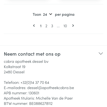
Toon
per pagina
Pagina's
U lees momenteel pagina
Pagina
Pagina
Pagina
1
2
3
...
10
Neem contact met ons op
cobra apotheek dessel bv
Kolkstraat 19
2480
Dessel
Telefoon:
+32(0)14 37 70 64
E-mailadres:
dessel@
apotheekcobra.be
APB nummer:
130601
Apotheek titularis:
Michelle Van de Paer
BTW nummer:
BE0886278112