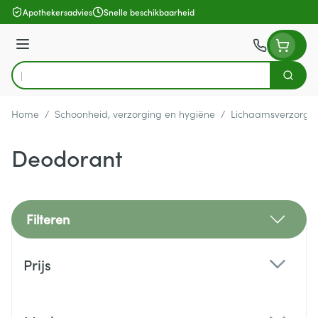
Ga naar de inhoud
Apothekersadvies
Snelle beschikbaarheid
Menu
Zoek
Product, merk, categorie...
Home
/
Schoonheid, verzorging en hygiëne
/
Lichaamsverzorgi
Deodorant
Filteren
Doorgaan naar productlijst
Prijs
filter