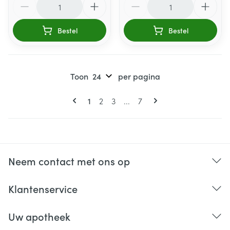
Bestel
Bestel
Toon
per pagina
Pagina's
U lees momenteel pagina
Pagina
Pagina
Pagina
1
2
3
...
7
Neem contact met ons op
Klantenservice
Uw apotheek