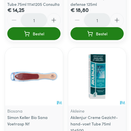
Tube 75ml 11141205 Consulta
defense 125ml
€ 14,25
€ 18,80
Aantal
Aantal
Bestel
Bestel
Biosana
Akileine
Simon Keller Bio Sana
Akilenjur Creme Gezicht-
Voetrasp Nf
hand-voet Tube 75ml
104500