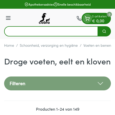
Dia 1 van 1
Ga naar de inhoud
Apothekersadvies
Snelle beschikbaarheid
0
0 artikelen
Menu
€ 0,00
Vi
Zoek
Product, merk, categorie...
Home
/
Schoonheid, verzorging en hygiëne
/
Voeten en benen
/
Droge voeten, eelt en kloven
Filteren
Producten
1
-
24
van
149