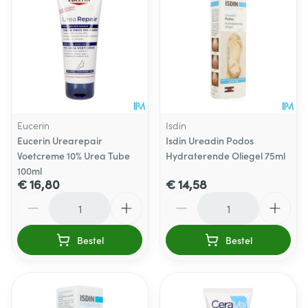
Eucerin
Isdin
Eucerin Urearepair
Isdin Ureadin Podos
Voetcreme 10% Urea Tube
Hydraterende Oliegel 75ml
100ml
€ 16,80
€ 14,58
Aantal
Aantal
Bestel
Bestel