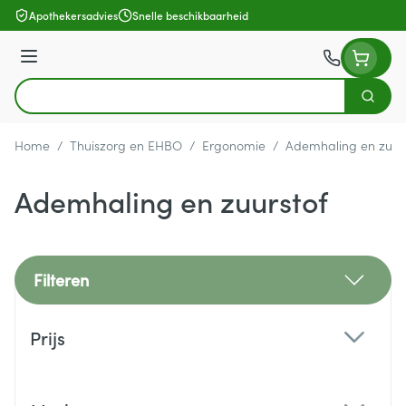
Ga naar de inhoud
Apothekersadvies
Snelle beschikbaarheid
Menu
Zoek
Product, merk, categorie...
Home
/
Thuiszorg en EHBO
/
Ergonomie
/
Ademhaling en zuurs
Ademhaling en zuurstof
Filteren
Doorgaan naar productlijst
Prijs
filter