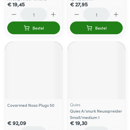
€ 19,45
€ 27,95
Aantal
Aantal
Bestel
Bestel
Quies
Covarmed Nosa Plugs 50
Quies A/snurk Neusspreider
Small/medium 1
€ 92,09
€ 19,30
Aantal
Aantal