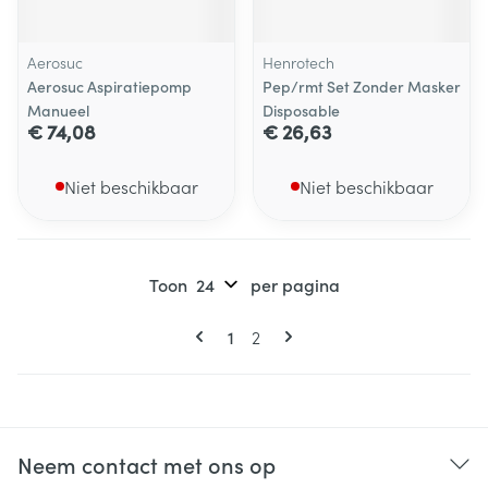
Aerosuc
Henrotech
Aerosuc Aspiratiepomp
Pep/rmt Set Zonder Masker
Manueel
Disposable
€ 74,08
€ 26,63
Niet beschikbaar
Niet beschikbaar
Toon
per pagina
Pagina's
U lees momenteel pagina
Pagina
1
2
Neem contact met ons op