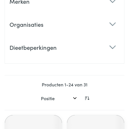
Merken
filter
Organisaties
filter
Dieetbeperkingen
filter
Producten
1
-
24
van
31
Sorteer op: