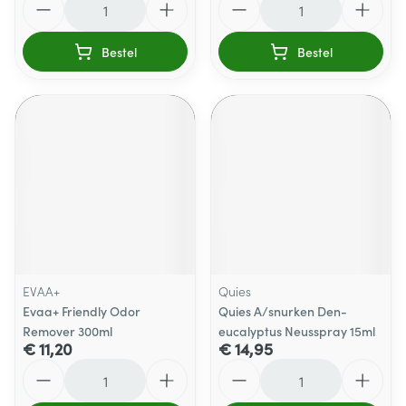
Bestel
Bestel
EVAA+
Quies
Evaa+ Friendly Odor
Quies A/snurken Den-
Remover 300ml
eucalyptus Neusspray 15ml
€ 11,20
€ 14,95
Aantal
Aantal