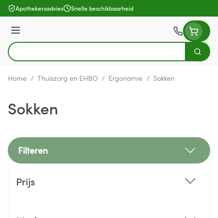
Ga naar de inhoud
Apothekersadvies
Snelle beschikbaarheid
Menu
Zoek
Product, merk, categorie...
Home
/
Thuiszorg en EHBO
/
Ergonomie
/
Sokken
Sokken
Filteren
Doorgaan naar productlijst
Prijs
filter