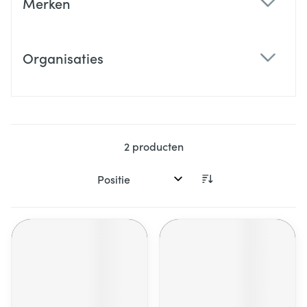
Merken
filter
Organisaties
filter
2
producten
Sorteer op: