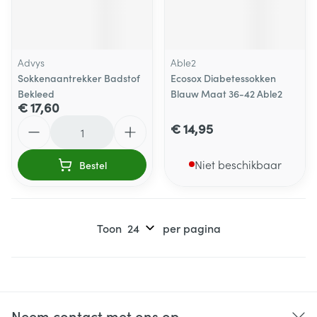
Advys
Able2
Sokkenaantrekker Badstof
Ecosox Diabetessokken
Bekleed
Blauw Maat 36-42 Able2
€ 17,60
Aantal
€ 14,95
Niet beschikbaar
Bestel
Toon
per pagina
Neem contact met ons op