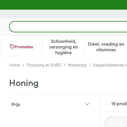
Ga naar de inhoud
Product, merk, categorie...
Schoonheid,
Dieet, voeding en
verzorging en
Promoties
Toon submenu voor Schoonheid
Toon subm
vitamines
hygiëne
Home
/
Thuiszorg en EHBO
/
Wondzorg
/
Gespecialiseerde
Honing
Doorgaan naar productlijst
16
prod
Prijs
filter