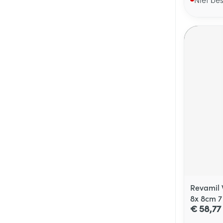
Revamil 
8x 8cm 7
€ 58,77