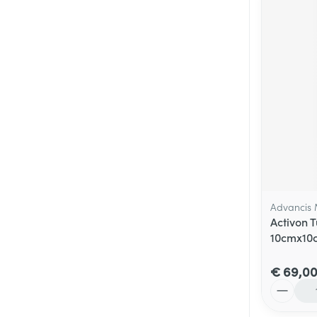
Advancis 
Activon 
10cmx10
€ 69,0
Aantal