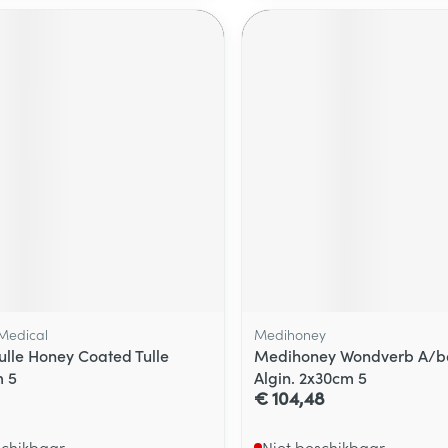
Medical
Medihoney
Tulle Honey Coated Tulle
Medihoney Wondverb A/ba
 5
Algin. 2x30cm 5
€ 104,48
schikbaar
Niet beschikbaar