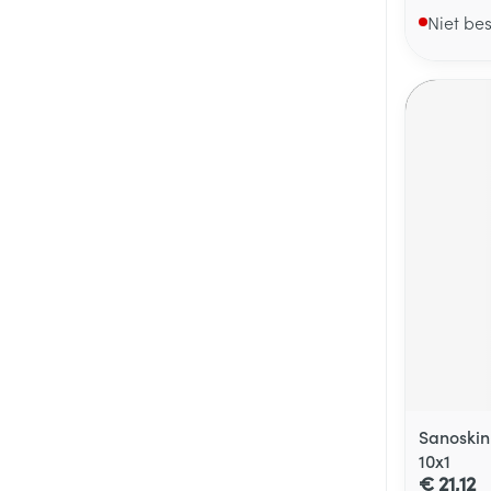
Niet be
Sanoskin
10x1
€ 21,12