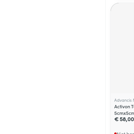
Advancis 
Activon 
5cmx5cm
€ 58,00
Niet be