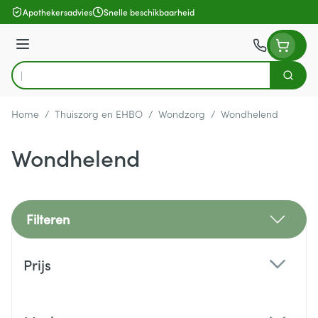
Ga naar de inhoud
Apothekersadvies
Snelle beschikbaarheid
Menu
Zoek
Product, merk, categorie...
Home
/
Thuiszorg en EHBO
/
Wondzorg
/
Wondhelend
Wondhelend
Filteren
Doorgaan naar productlijst
Prijs
filter