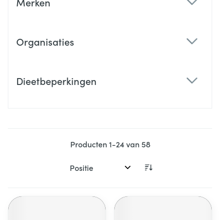
Merken
filter
Organisaties
filter
Dieetbeperkingen
filter
Producten
1
-
24
van
58
Sorteer op: