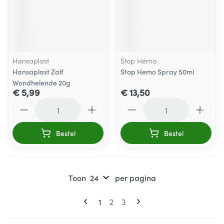
Hansaplast
Stop Hémo
Hansaplast Zalf
Stop Hemo Spray 50ml
Wondhelende 20g
€ 5,99
€ 13,50
Aantal
Aantal
Bestel
Bestel
Toon
per pagina
Pagina's
U lees momenteel pagina
Pagina
Pagina
1
2
3